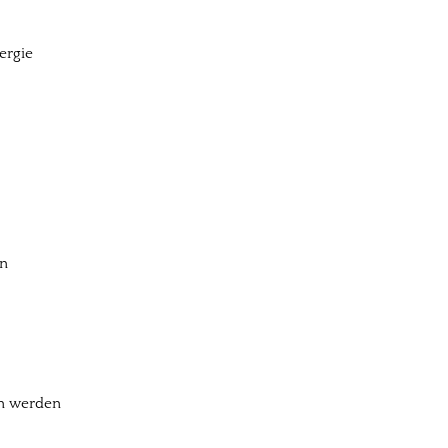
ergie
en
en werden