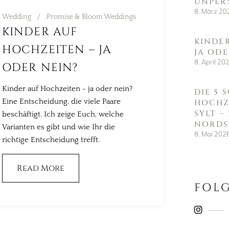
UNPER
8. März 20
Wedding
Promise & Bloom Weddings
KINDER AUF
KINDE
HOCHZEITEN – JA
JA ODE
8. April 20
ODER NEIN?
Kinder auf Hochzeiten - ja oder nein?
DIE 5
Eine Entscheidung, die viele Paare
HOCHZ
SYLT –
beschäftigt. Ich zeige Euch, welche
NORDS
Varianten es gibt und wie Ihr die
8. Mai 202
richtige Entscheidung trefft.
Read More
FOLG