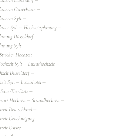
lanerin Ostseeküste
lanerin Sylt
laner Sylt
Hochzeitsplanung
lanung Düsseldorf
lanung Sylt
tricker Hochzeit
ochzeit Sylt
Luxushochzeit
zeit Düsseldorf
eit Sylt
Luxushotel
Save-The-Date
esort Hochzeit
Strandhochzeit
zeit Deutschland
hzeit Genehmigung
zeit Ostsee