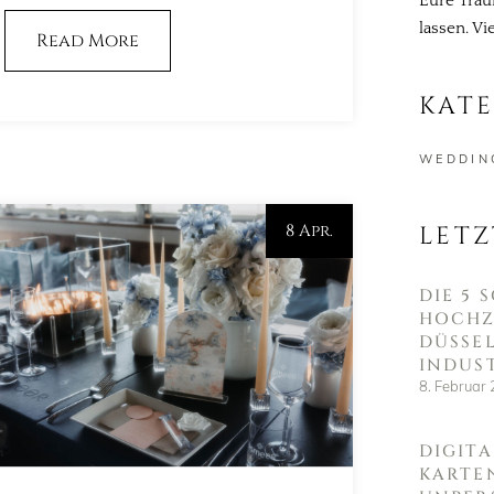
Eure Tra
lassen. V
Read More
KAT
WEDDIN
8 Apr.
LETZ
DIE 5
HOCHZ
DÜSSE
INDUST
8. Februar
DIGITA
KARTE