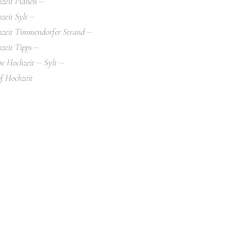
zeit Planen
zeit Sylt
hzeit Timmendorfer Strand
zeit Tipps
e Hochzeit
Sylt
of Hochzeit