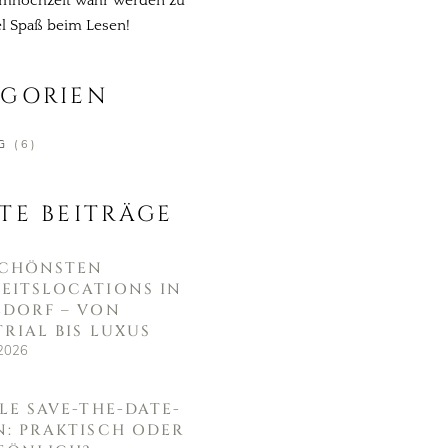
umhochzeit wahr werden zu
iel Spaß beim Lesen!
EGORIEN
G
(6)
TE BEITRÄGE
 SCHÖNSTEN
EITSLOCATIONS IN
LDORF – VON
RIAL BIS LUXUS
 2026
LE SAVE-THE-DATE-
N: PRAKTISCH ODER