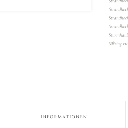
Strandhoch
Strandhoch
Strandhoc
Strandhoch
Sturmhaub
Söl'ring H
INFORMATIONEN