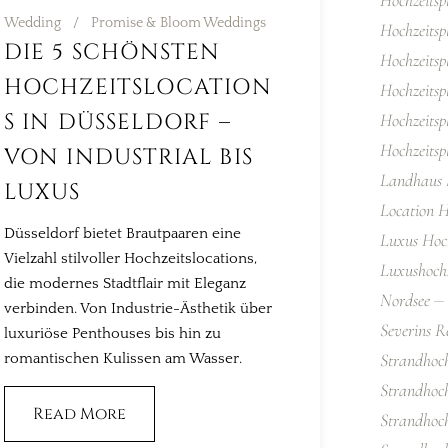
Wedding
Promise & Bloom Weddings
Hochzeitsp
DIE 5 SCHÖNSTEN
Hochzeitsp
HOCHZEITSLOCATION
Hochzeitsp
S IN DÜSSELDORF –
Hochzeitsp
Hochzeitsp
VON INDUSTRIAL BIS
Landhaus S
LUXUS
Location H
Düsseldorf bietet Brautpaaren eine
Luxus Hoch
Vielzahl stilvoller Hochzeitslocations,
Luxushochz
die modernes Stadtflair mit Eleganz
Nordsee
verbinden. Von Industrie-Ästhetik über
Severins R
luxuriöse Penthouses bis hin zu
Strandhoch
romantischen Kulissen am Wasser.
Strandhoc
Read More
Strandhoch