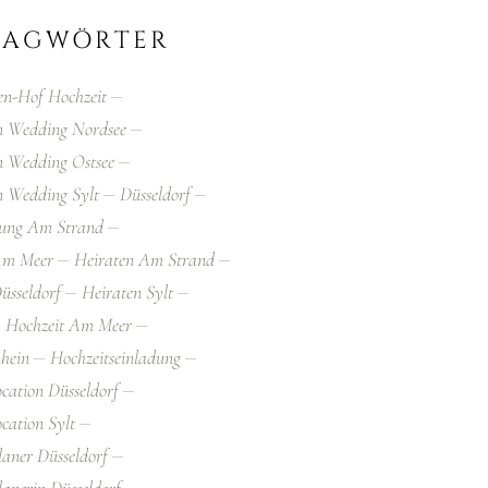
LAGWÖRTER
en-Hof Hochzeit
on Wedding Nordsee
n Wedding Ostsee
n Wedding Sylt
Düsseldorf
uung Am Strand
Am Meer
Heiraten Am Strand
üsseldorf
Heiraten Sylt
Hochzeit Am Meer
hein
Hochzeitseinladung
ocation Düsseldorf
ocation Sylt
laner Düsseldorf
lanerin Düsseldorf