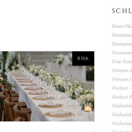
SCH
Benen-Dik
Destinati
Destinatio
Destinatio
8 Feb.
Freie Tra
Heiraten 
Heiraten D
Hochzeit
Hochzeit R
Hochzeitsl
Hochzeitsl
Hochzeitsp
Hochzeitsp