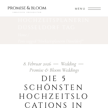
MENU
HOCHZEITSPLANERIN
DÜSSELDORF TAG
Home
/
Posts tagged "Hochzeitsplanerin Düsseldorf"
8. Februar 2026
Wedding
Promise & Bloom Weddings
DIE 5
SCHÖNSTEN
HOCHZEITSLO
CATIONS IN